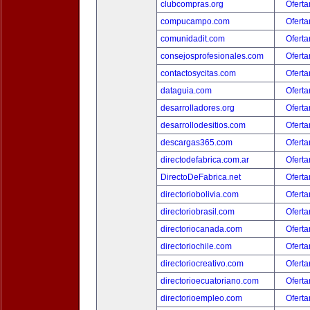
clubcompras.org
Oferta
compucampo.com
Oferta
comunidadit.com
Oferta
consejosprofesionales.com
Oferta
contactosycitas.com
Oferta
dataguia.com
Oferta
desarrolladores.org
Oferta
desarrollodesitios.com
Oferta
descargas365.com
Oferta
directodefabrica.com.ar
Oferta
DirectoDeFabrica.net
Oferta
directoriobolivia.com
Oferta
directoriobrasil.com
Oferta
directoriocanada.com
Oferta
directoriochile.com
Oferta
directoriocreativo.com
Oferta
directorioecuatoriano.com
Oferta
directorioempleo.com
Oferta