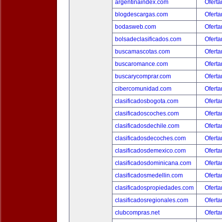
argentinaindex.com
Oferta
blogdescargas.com
Oferta
bodasweb.com
Oferta
bolsadeclasificados.com
Oferta
buscamascotas.com
Oferta
buscaromance.com
Oferta
buscarycomprar.com
Oferta
cibercomunidad.com
Oferta
clasificadosbogota.com
Oferta
clasificadoscoches.com
Oferta
clasificadosdechile.com
Oferta
clasificadosdecoches.com
Oferta
clasificadosdemexico.com
Oferta
clasificadosdominicana.com
Oferta
clasificadosmedellin.com
Oferta
clasificadospropiedades.com
Oferta
clasificadosregionales.com
Oferta
clubcompras.net
Oferta