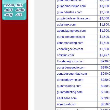
guiainmuebles.com
$5,500
guiadeindustrias.com
$3,900
guiaindustrias.com
$2,500
propiedadesenlinea.com
$2,500
guialinux.com
$1,800
agenciaempleos.com
$1,500
portalinmuebles.com
$1,500
zonamarketing.com
$1,500
ZonaNegocios.com
$1,500
noticlub.com
$1,497
forodenegocios.com
$999.
portaldenegocio.com
$990.
zonadeseguridad.com
$990.
directoriopyme.com
$980.
guiamisiones.com
$980.
guiamarketing.com
$950.
eAfiliados.com
$899.
zonarural.com
$850.