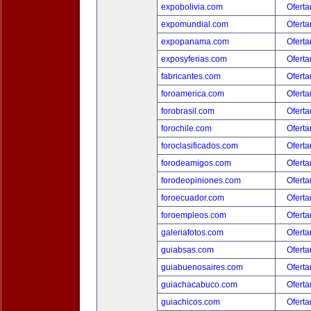
expobolivia.com
Oferta
expomundial.com
Oferta
expopanama.com
Oferta
exposyferias.com
Oferta
fabricantes.com
Oferta
foroamerica.com
Oferta
forobrasil.com
Oferta
forochile.com
Oferta
foroclasificados.com
Oferta
forodeamigos.com
Oferta
forodeopiniones.com
Oferta
foroecuador.com
Oferta
foroempleos.com
Oferta
galeriafotos.com
Oferta
guiabsas.com
Oferta
guiabuenosaires.com
Oferta
guiachacabuco.com
Oferta
guiachicos.com
Oferta