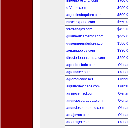
infoempresarial.com
$700.
e-Vinos.com
$650.
argentinatequiero.com
$590.
buscaexperto.com
$550.
forotrabajos.com
$495.
guiamedicamentos.com
$449.
guiaemprendedores.com
$380.
zonamuebles.com
$380.
directorioguatemala.com
$290.
agrodirectorio.com
Oferta
agroindice.com
Oferta
agromercado.net
Oferta
alquilerdevideos.com
Oferta
amigosenred.com
Oferta
anunciosparaguay.com
Oferta
anunciospuertorico.com
Oferta
areajoven.com
Oferta
areamujer.com
Oferta