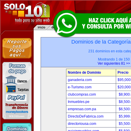
Dominios de la Categoría
231 dominios en esta categ
Mostrando 1 de 150
Ver siguientes 81 >>
Nombre de Dominio
Precio
ganaderia.com
$95,000
e-Turismo.com
$20,000
clubcompras.com
$8,900
Inmuebles.pe
$8,500
empresas.com.pa
$6,500
DirectoDeFabrica.com
$5,999
directoriousa.com
$5,500