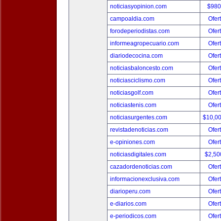
noticiasyopinion.com
$980
campoaldia.com
Ofer
forodeperiodistas.com
Ofer
informeagropecuario.com
Ofer
diariodecocina.com
Ofer
noticiasbaloncesto.com
Ofer
noticiasciclismo.com
Ofer
noticiasgolf.com
Ofer
noticiastenis.com
Ofer
noticiasurgentes.com
$10,0
revistadenoticias.com
Ofer
e-opiniones.com
Ofer
noticiasdigitales.com
$2,50
cazadordenoticias.com
Ofer
informacionexclusiva.com
Ofer
diarioperu.com
Ofer
e-diarios.com
Ofer
e-periodicos.com
Ofer