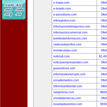
e-mapa.com
Ofer
e-boletin.com
Ofer
e-periodismo.com
Ofer
inforegistros.com
Ofer
informaciondenegocios.com
Ofer
informacioncomercial.com
Ofer
boletindeinformacion.com
Ofer
cadenadeportiva.com
Ofer
revistacampo.com
Ofer
noticlub.com
$1,49
noticiasempresariales.com
Ofer
guianoticias.com
Ofer
informesdemercado.com
Ofer
zonademedios.com
Ofer
informeambiental.com
Ofer
salaprensa.com
$600
revistademarcas.com
Ofer
novedadesonline.com
$550