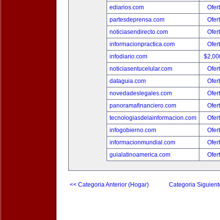
ediarios.com
Ofer
partesdeprensa.com
Ofer
noticiasendirecto.com
Ofer
informacionpractica.com
Ofer
infodiario.com
$2,00
noticiasentucelular.com
Ofer
dataguia.com
Ofer
novedadeslegales.com
Ofer
panoramafinanciero.com
Ofer
tecnologiasdelainformacion.com
Ofer
infogobierno.com
Ofer
informacionmundial.com
Ofer
guialatinoamerica.com
Ofer
<< Categoria Anterior (Hogar)
Categoria Siguient