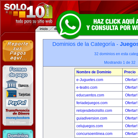
Dominios de la Categoría -
Juegos
32 dominios en esta categ
Mostrando 1 de 32
Nombre de Dominio
Precio
e-Juguetes.com
Ofertar
e-teatro.com
Ofertar
educuentos.com
Ofertar
feriadejuegos.com
Ofertar
relojesdebolsillo.com
Ofertar
guiadiversion.com
Ofertar
celujuegos.com
Ofertar
concursoenlinea.com
Ofertar