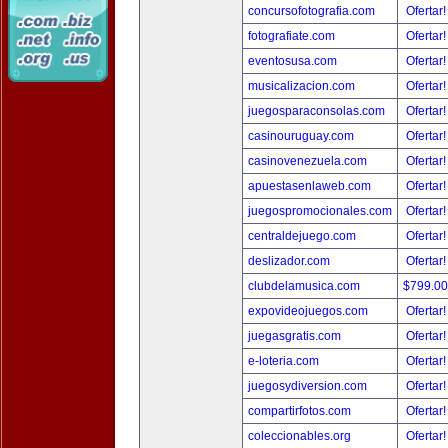
concursofotografia.com
Ofertar
fotografiate.com
Ofertar
eventosusa.com
Ofertar
musicalizacion.com
Ofertar
juegosparaconsolas.com
Ofertar
casinouruguay.com
Ofertar
casinovenezuela.com
Ofertar
apuestasenlaweb.com
Ofertar
juegospromocionales.com
Ofertar
centraldejuego.com
Ofertar
deslizador.com
Ofertar
clubdelamusica.com
$799.0
expovideojuegos.com
Ofertar
juegasgratis.com
Ofertar
e-loteria.com
Ofertar
juegosydiversion.com
Ofertar
compartirfotos.com
Ofertar
coleccionables.org
Ofertar