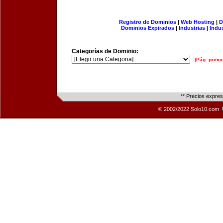
Registro de Dominios
|
Web Hosting
|
D
Dominios Expirados
|
Industrias
|
Indu
Categorías de Dominio:
[Pág. princi
** Precios expre
© 2002/2022 Solo10.com