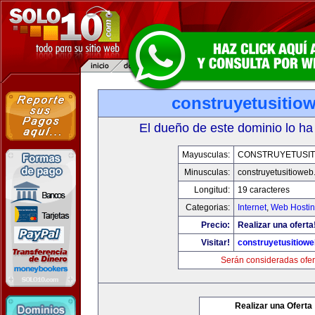
construyetusitio
El dueño de este dominio lo ha
Mayusculas:
CONSTRUYETUSIT
Minusculas:
construyetusitiowe
Longitud:
19 caracteres
Categorias:
Internet
,
Web Hostin
Precio:
Realizar una oferta
Visitar!
construyetusitiow
Serán consideradas ofer
Realizar una Oferta