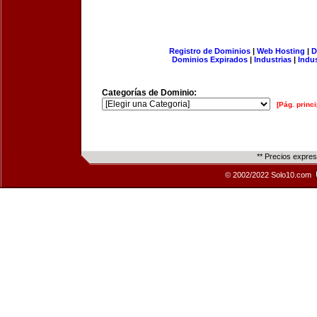
Registro de Dominios
|
Web Hosting
|
D
Dominios Expirados
|
Industrias
|
Indu
Categorías de Dominio:
[Pág. princi
** Precios expre
© 2002/2022 Solo10.com