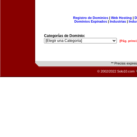
Registro de Dominios
|
Web Hosting
|
D
Dominios Expirados
|
Industrias
|
Indu
Categorías de Dominio:
[Pág. princi
** Precios expre
© 2002/2022 Solo10.com