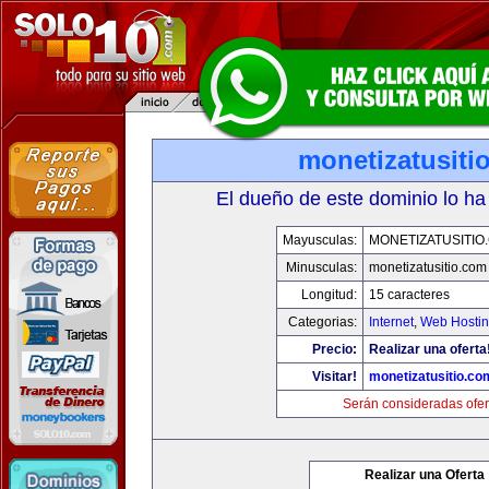
monetizatusiti
El dueño de este dominio lo ha
Mayusculas:
MONETIZATUSITIO
Minusculas:
monetizatusitio.com
Longitud:
15 caracteres
Categorias:
Internet
,
Web Hostin
Precio:
Realizar una oferta
Visitar!
monetizatusitio.co
Serán consideradas ofer
Realizar una Oferta