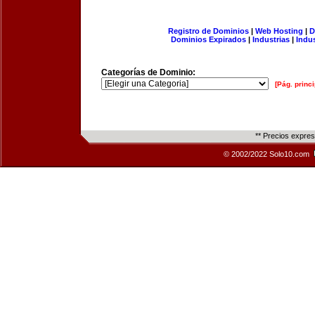
Registro de Dominios
|
Web Hosting
|
D
Dominios Expirados
|
Industrias
|
Indu
Categorías de Dominio:
[Pág. princi
** Precios expre
© 2002/2022 Solo10.com