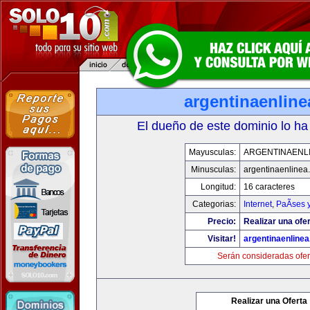
argentinaenlin
El dueño de este dominio lo ha
Mayusculas:
ARGENTINAENL
Minusculas:
argentinaenlinea
Longitud:
16 caracteres
Categorias:
Internet
,
PaÃ­ses 
Precio:
Realizar una ofer
Visitar!
argentinaenline
Serán consideradas ofer
Realizar una Oferta