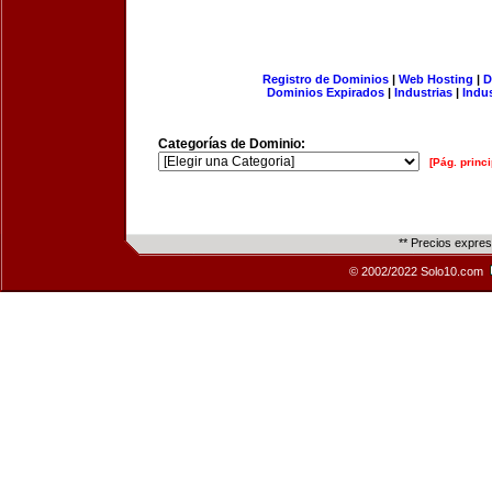
Registro de Dominios
|
Web Hosting
|
D
Dominios Expirados
|
Industrias
|
Indu
Categorías de Dominio:
[Pág. princi
** Precios expre
© 2002/2022 Solo10.com