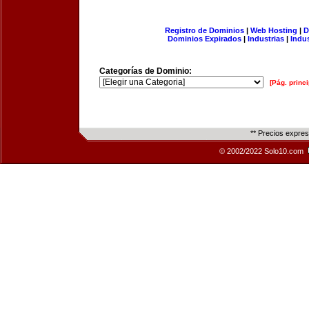
Registro de Dominios
|
Web Hosting
|
D
Dominios Expirados
|
Industrias
|
Indu
Categorías de Dominio:
[Pág. princi
** Precios expre
© 2002/2022 Solo10.com