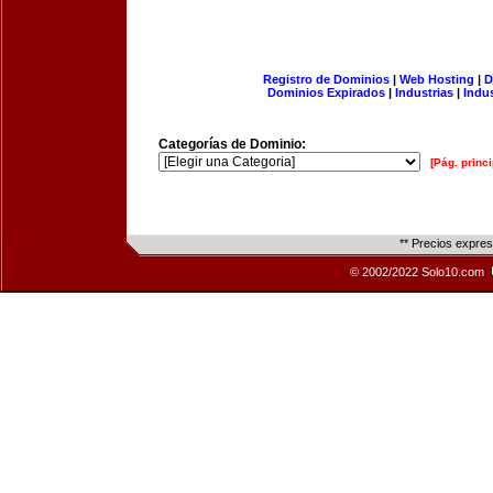
Registro de Dominios
|
Web Hosting
|
D
Dominios Expirados
|
Industrias
|
Indu
Categorías de Dominio:
[Pág. princi
** Precios expre
© 2002/2022 Solo10.com