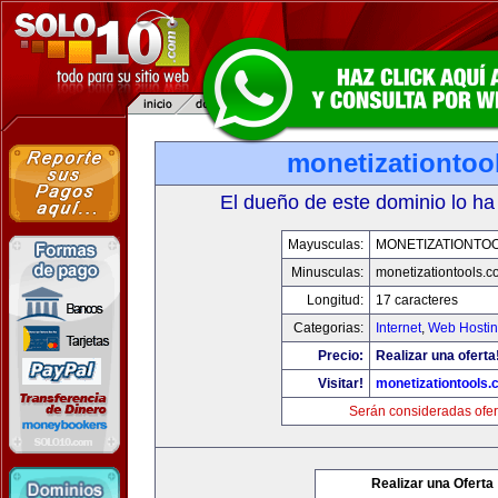
monetizationtoo
El dueño de este dominio lo ha
Mayusculas:
MONETIZATIONTO
Minusculas:
monetizationtools.
Longitud:
17 caracteres
Categorias:
Internet
,
Web Hostin
Precio:
Realizar una oferta
Visitar!
monetizationtools
Serán consideradas ofer
Realizar una Oferta