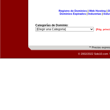
Registro de Dominios
|
Web Hosting
|
D
Dominios Expirados
|
Industrias
|
Indu
Categorías de Dominio:
[Pág. princi
** Precios expre
© 2002/2022 Solo10.com