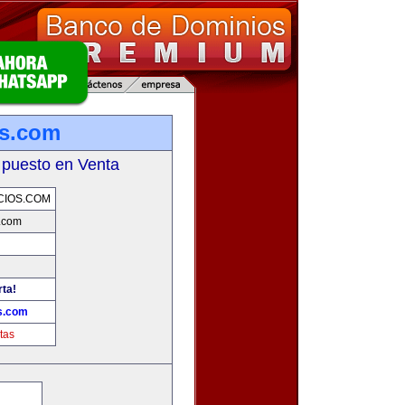
os.com
 puesto en Venta
CIOS.COM
.com
rta!
s.com
tas