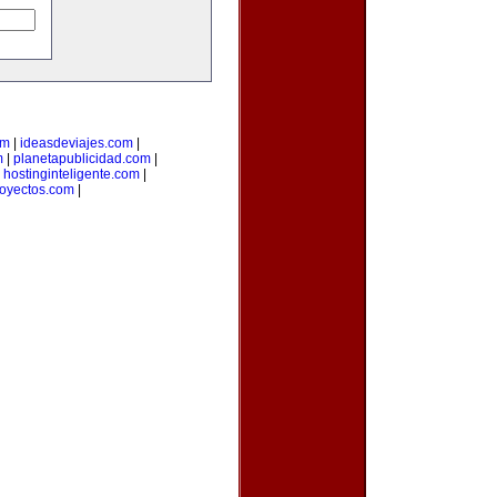
om
|
ideasdeviajes.com
|
m
|
planetapublicidad.com
|
|
hostinginteligente.com
|
oyectos.com
|