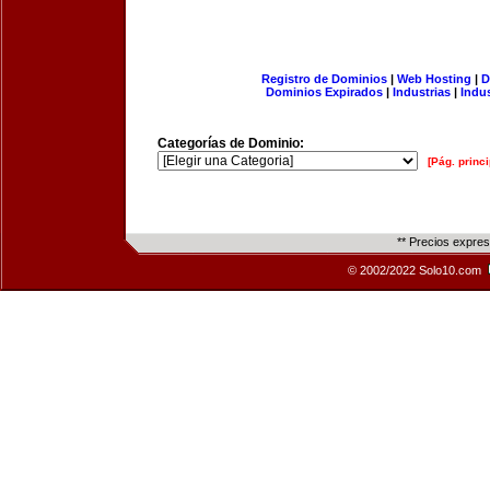
Registro de Dominios
|
Web Hosting
|
D
Dominios Expirados
|
Industrias
|
Indu
Categorías de Dominio:
[Pág. princi
** Precios expre
© 2002/2022 Solo10.com