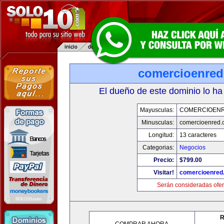
comercioenre
El dueño de este dominio lo ha
Mayusculas:
COMERCIOEN
Minusculas:
comercioenred.
Longitud:
13 caracteres
Categorias:
Negocios
Precio:
$799.00
Visitar!
comercioenred
Serán consideradas ofer
R