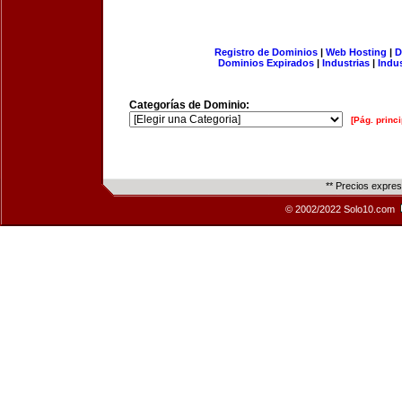
Registro de Dominios
|
Web Hosting
|
D
Dominios Expirados
|
Industrias
|
Indu
Categorías de Dominio:
[Pág. princi
** Precios expre
© 2002/2022 Solo10.com