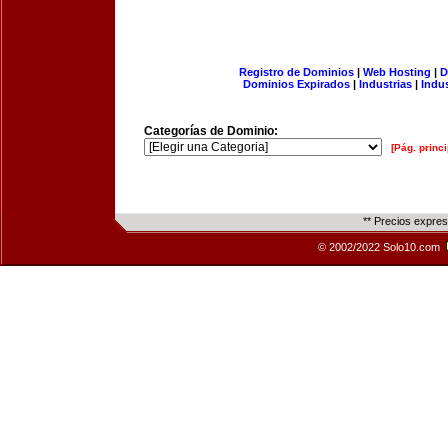
Registro de Dominios
|
Web Hosting
|
D
Dominios Expirados
|
Industrias
|
Indu
Categorías de Dominio:
[Pág. princi
** Precios expre
© 2002/2022 Solo10.com