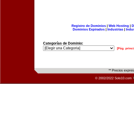
Registro de Dominios
|
Web Hosting
|
D
Dominios Expirados
|
Industrias
|
Indu
Categorías de Dominio:
[Pág. princi
** Precios expre
© 2002/2022 Solo10.com