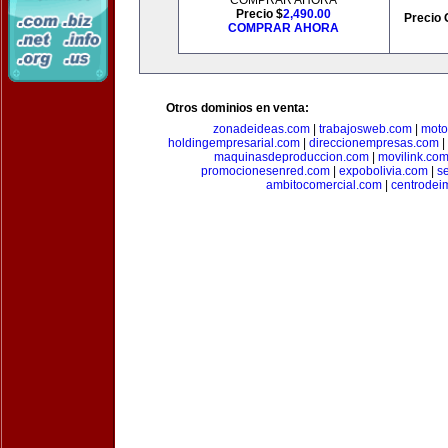
COMPRAR AHORA
Precio $
2,490.00
Precio 
COMPRAR AHORA
Otros dominios en venta:
zonadeideas.com
|
trabajosweb.com
|
moto
holdingempresarial.com
|
direccionempresas.com
|
maquinasdeproduccion.com
|
movilink.co
promocionesenred.com
|
expobolivia.com
|
s
ambitocomercial.com
|
centrode