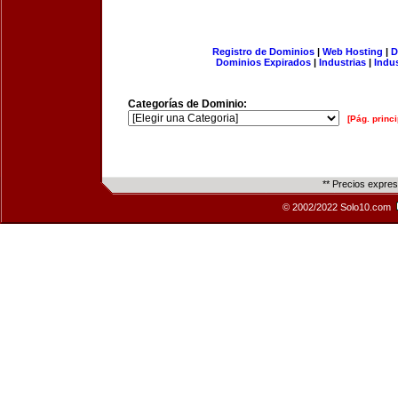
Registro de Dominios
|
Web Hosting
|
D
Dominios Expirados
|
Industrias
|
Indu
Categorías de Dominio:
[Pág. princi
** Precios expre
© 2002/2022 Solo10.com