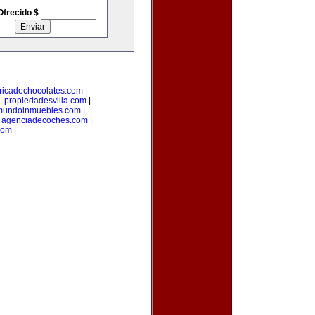
Ofrecido $
ricadechocolates.com
|
|
propiedadesvilla.com
|
mundoinmuebles.com
|
|
agenciadecoches.com
|
com
|