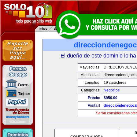
direcciondenegoc
El dueño de este dominio lo ha
Mayusculas:
DIRECCIONDENE
Minusculas:
direcciondenegoci
Longitud:
19 caracteres
Categorias:
Negocios
Precio:
$950.00
Visitar!
direcciondenegoci
Serán consideradas ofer
R