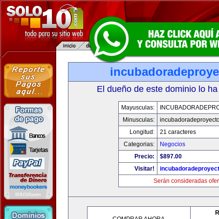
incubadoradeproy
El dueño de este dominio lo ha
Mayusculas:
INCUBADORADEPR
Minusculas:
incubadoradeproyect
Longitud:
21 caracteres
Categorias:
Negocios
Precio:
$897.00
Visitar!
incubadoradeproyec
Serán consideradas ofer
R