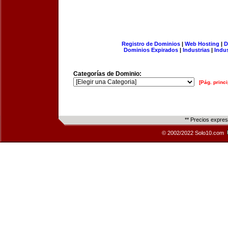
Registro de Dominios
|
Web Hosting
|
D
Dominios Expirados
|
Industrias
|
Indu
Categorías de Dominio:
[Pág. princi
** Precios expre
© 2002/2022 Solo10.com