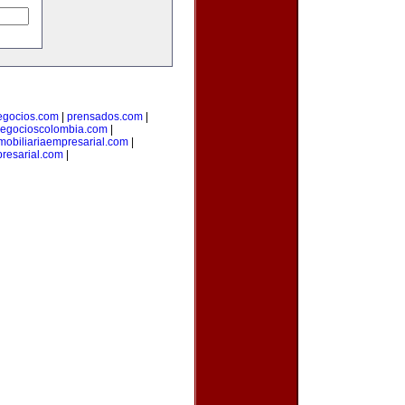
egocios.com
|
prensados.com
|
egocioscolombia.com
|
mobiliariaempresarial.com
|
presarial.com
|