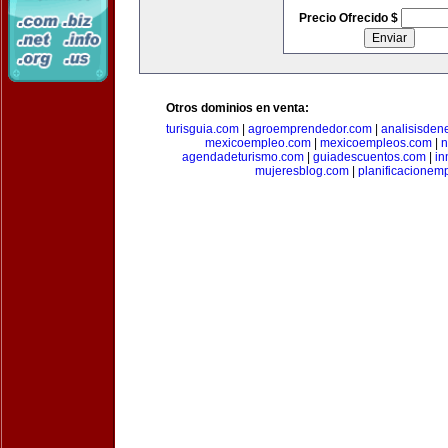
Precio Ofrecido $
Otros dominios en venta:
turisguia.com
|
agroemprendedor.com
|
analisisden
mexicoempleo.com
|
mexicoempleos.com
|
n
agendadeturismo.com
|
guiadescuentos.com
|
in
mujeresblog.com
|
planificacionem