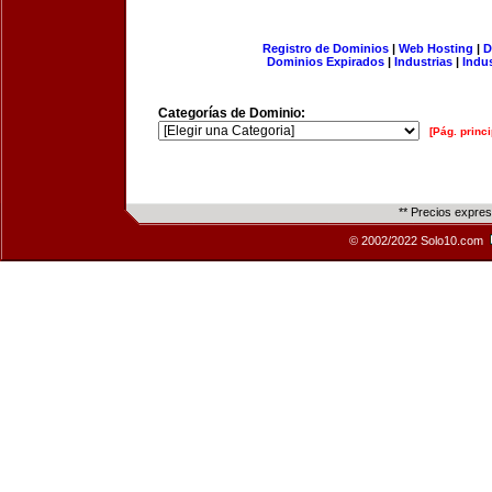
Registro de Dominios
|
Web Hosting
|
D
Dominios Expirados
|
Industrias
|
Indu
Categorías de Dominio:
[Pág. princi
** Precios expre
© 2002/2022 Solo10.com